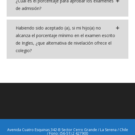
¿Cuál es el porcentaje para aprobar los exámenes
de admisión?
Habiendo sido aceptado (a), si mi hijo(a) no
alcanza el porcentaje mínimo en el examen escrito
de Ingles, ¿que alternativa de nivelación ofrece el
colegio?
Avenida Cuatro Esquinas 342-B Sector Cerro Grande / La Serena / Chile
/ Fono: (56-51) 2 427900