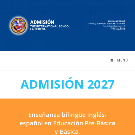
Saltar
al
contenido
MENÚ
ADMISIÓN 2027
Enseñanza bilingüe inglés-
español en Educación Pre-Básica
y Básica.